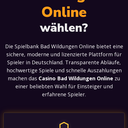
Online
wählen?
Die Spielbank Bad Wildungen Online bietet eine
sichere, moderne und lizenzierte Plattform für
Spieler in Deutschland. Transparente Abläufe,
hochwertige Spiele und schnelle Auszahlungen
machen das
Casino Bad Wildungen Online
zu
einer beliebten Wahl für Einsteiger und
erfahrene Spieler.