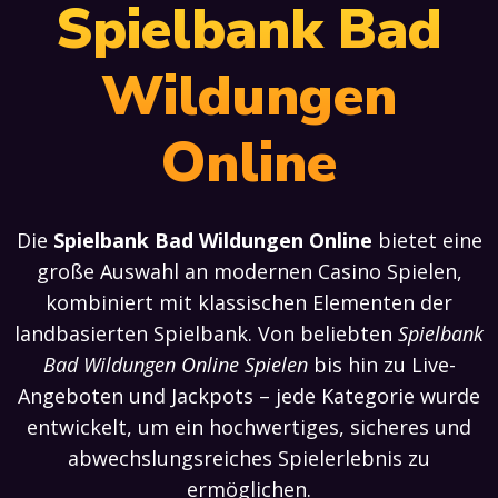
Spielbank Bad
Wildungen
Online
Die
Spielbank Bad Wildungen Online
bietet eine
große Auswahl an modernen Casino Spielen,
kombiniert mit klassischen Elementen der
landbasierten Spielbank. Von beliebten
Spielbank
Bad Wildungen Online Spielen
bis hin zu Live-
Angeboten und Jackpots – jede Kategorie wurde
entwickelt, um ein hochwertiges, sicheres und
abwechslungsreiches Spielerlebnis zu
ermöglichen.