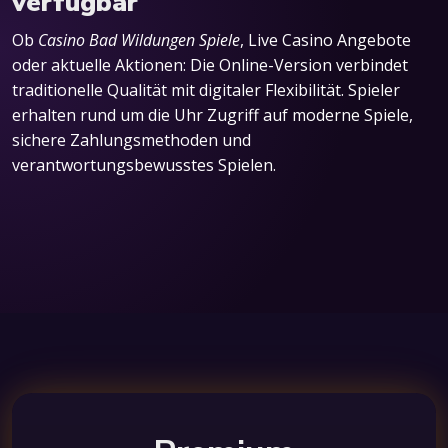
verfügbar
Ob
Casino Bad Wildungen Spiele
, Live Casino Angebote
oder aktuelle Aktionen: Die Online-Version verbindet
traditionelle Qualität mit digitaler Flexibilität. Spieler
erhalten rund um die Uhr Zugriff auf moderne Spiele,
sichere Zahlungsmethoden und
verantwortungsbewusstes Spielen.