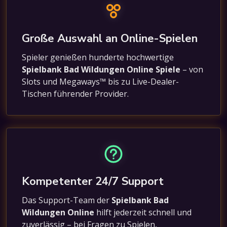
Große Auswahl an Online-Spielen
Spieler genießen hunderte hochwertige
Spielbank Bad Wildungen Online Spiele
– von
Slots und Megaways™ bis zu Live-Dealer-
Tischen führender Provider.
Kompetenter 24/7 Support
Das Support-Team der
Spielbank Bad
Wildungen Online
hilft jederzeit schnell und
zuverlässig – bei Fragen zu Spielen,