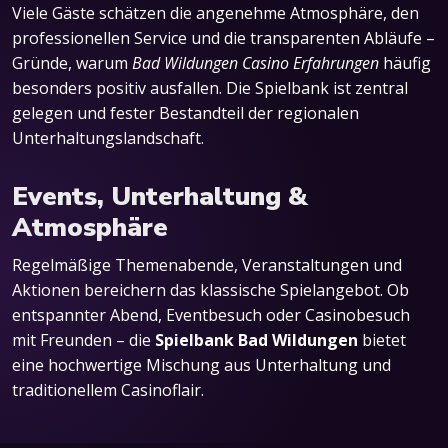
Viele Gäste schätzen die angenehme Atmosphäre, den
professionellen Service und die transparenten Abläufe –
Gründe, warum
Bad Wildungen Casino Erfahrungen
häufig
besonders positiv ausfallen. Die Spielbank ist zentral
gelegen und fester Bestandteil der regionalen
Unterhaltungslandschaft.
Events, Unterhaltung &
Atmosphäre
Regelmäßige Themenabende, Veranstaltungen und
Aktionen bereichern das klassische Spielangebot. Ob
entspannter Abend, Eventbesuch oder Casinobesuch
mit Freunden – die
Spielbank Bad Wildungen
bietet
eine hochwertige Mischung aus Unterhaltung und
traditionellem Casinoflair.