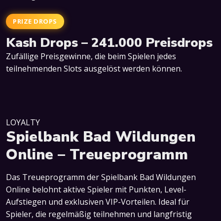
PRIZE DROPS
Kash Drops – 241.000 Preisdrops
Zufällige Preisgewinne, die beim Spielen jedes
teilnehmenden Slots ausgelöst werden können.
LOYALTY
Spielbank Bad Wildungen
Online – Treueprogramm
Das Treueprogramm der Spielbank Bad Wildungen
Online belohnt aktive Spieler mit Punkten, Level-
Aufstiegen und exklusiven VIP-Vorteilen. Ideal für
Spieler, die regelmäßig teilnehmen und langfristig