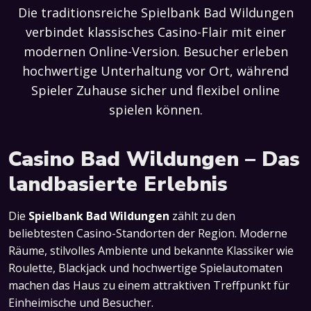
Die traditionsreiche Spielbank Bad Wildungen
verbindet klassisches Casino-Flair mit einer
modernen Online-Version. Besucher erleben
hochwertige Unterhaltung vor Ort, während
Spieler Zuhause sicher und flexibel online
spielen können.
Casino Bad Wildungen – Das
landbasierte Erlebnis
Die
Spielbank Bad Wildungen
zählt zu den
beliebtesten Casino-Standorten der Region. Moderne
Räume, stilvolles Ambiente und bekannte Klassiker wie
Roulette, Blackjack und hochwertige Spielautomaten
machen das Haus zu einem attraktiven Treffpunkt für
Einheimische und Besucher.